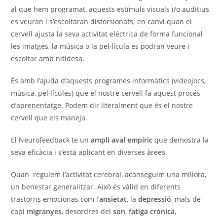
al que hem programat, aquests estímuls visuals i/o auditius
es veuran i s’escoltaran distorsionats; en canvi quan el
cervell ajusta la seva activitat eléctrica de forma funcional
les imatges, la música o la pel·lícula es podran veure i
escoltar amb nitidesa.
És amb l’ajuda d’aquests programes informàtics (videojocs,
música, pel·lícules) que el nostre cervell fa aquest procés
d’aprenentatge. Podem dir literalment que és el nostre
cervell que els maneja.
El Neurofeedback te un
ampli aval empíric
que demostra la
seva eficàcia i s’està aplicant en diverses àrees.
Quan regulem l’activitat cerebral, aconseguim una millora,
un benestar generalitzar. Això és vàlid en diferents
trastorns emocionas com l’
ansietat
, la
depressió
, mals de
capi
migranyes
, desordres del
son
,
fatiga crònica
,