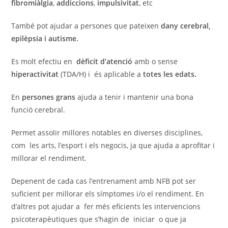
fibromiàlgia
,
addiccions
,
impulsivitat
, etc
També pot ajudar a persones que pateixen
dany cerebral,
epilèpsia i autisme.
Es molt efectiu en
dèficit d’atenció
amb o sense
hiperactivitat
(TDA/H) i és aplicable a
totes les edats.
En
persones grans
ajuda a tenir i mantenir una bona
funció cerebral.
Permet assolir millores notables en diverses disciplines,
com les arts, l’esport i els negocis, ja que ajuda a aprofitar i
millorar el rendiment.
Depenent de cada cas l’entrenament amb NFB pot ser
suficient per millorar els símptomes i/o el rendiment. En
d’altres pot ajudar a fer més eficients les intervencions
psicoterapèutiques que s’hagin de iniciar o que ja