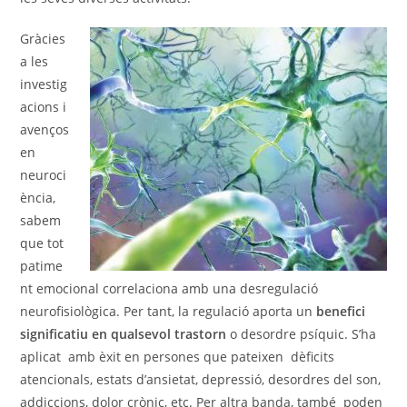
Gràcies
a les
investig
acions i
avenços
en
neuroci
ència,
sabem
que tot
patime
nt emocional correlaciona amb una desregulació
neurofisiològica. Per tant, la regulació aporta un
benefici
significatiu en qualsevol trastorn
o desordre psíquic. S’ha
aplicat amb èxit en persones que pateixen dèficits
atencionals, estats d’ansietat, depressió, desordres del son,
addiccions, dolor crònic, etc. Per altra banda, també poden