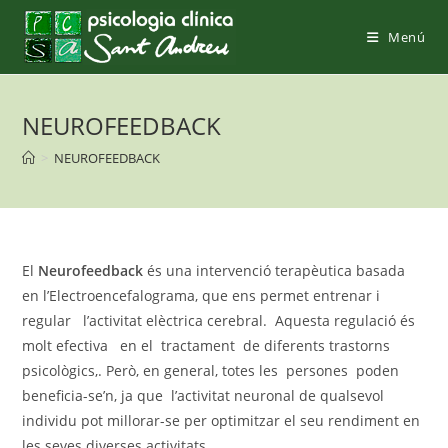
Saltar
al
Menú
contenido
NEUROFEEDBACK
>
NEUROFEEDBACK
El
Neurofeedback
és una intervenció terapèutica basada
en l’Electroencefalograma, que ens permet entrenar i
regular l’activitat elèctrica cerebral. Aquesta regulació és
molt efectiva en el tractament de diferents trastorns
psicològics,. Però, en general, totes les persones poden
beneficia-se’n, ja que l’activitat neuronal de qualsevol
individu pot millorar-se per optimitzar el seu rendiment en
les seves diverses activitats.