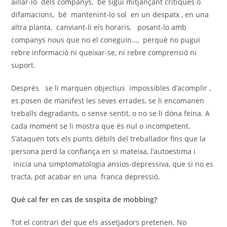
aïllar-lo dels companys, bé sigui mitjançant crítiques o
difamacions, bé mantenint-lo sol en un despatx , en una
altra planta, canviant-li els horaris, posant-lo amb
companys nous que no el coneguin…, perquè no pugui
rebre informació ni queixar-se, ni rebre comprensió ni
suport.
Després se li marquen objectius impossibles d’acomplir ,
es posen de manifest les seves errades, se li encomanen
treballs degradants, o sense sentit, o no se li dóna feina. A
cada moment se li mostra que és nul o incompetent.
S’ataquen tots els punts dèbils del treballador fins que la
persona perd la confiança en si mateixa, l’autoestima i
inicia una simptomatologia ansios-depressiva, que si no es
tracta, pot acabar en una franca depressió.
Què cal fer en cas de sospita de mobbing?
Tot el contrari del que els assetjadors pretenen. No