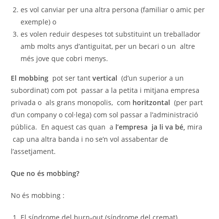
es vol canviar per una altra persona (familiar o amic per
exemple) o
es volen reduir despeses tot substituint un treballador
amb molts anys d’antiguitat, per un becari o un altre
més jove que cobri menys.
El mobbing
pot ser tant
vertical
(d’un superior a un
subordinat) com pot passar a la petita i mitjana empresa
privada o als grans monopolis, com
horitzontal
(per part
d’un company o col·lega) com sol passar a l’administració
pública. En aquest cas quan a
l’empresa ja li va bé,
mira
cap una altra banda i no se’n vol assabentar de
l’assetjament.
Que no és mobbing?
No és mobbing :
El síndrome del burn-out (síndrome del cremat) .