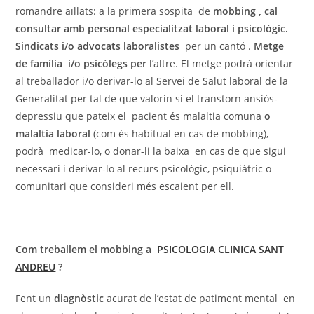
romandre aïllats: a la primera sospita de
mobbing , cal
consultar amb personal especialitzat laboral i psicològic.
Sindicats i/o advocats laboralistes
per un cantó .
Metge
de família i/o psicòlegs per
l’altre. El metge podrà orientar
al treballador i/o derivar-lo al Servei de Salut laboral de la
Generalitat per tal de que valorin si el transtorn ansiós-
depressiu que pateix el pacient és malaltia comuna
o
malaltia laboral
(com és habitual en cas de mobbing),
podrà medicar-lo, o donar-li la baixa en cas de que sigui
necessari i derivar-lo al recurs psicològic, psiquiàtric o
comunitari que consideri més escaient per ell.
Com treballem el mobbing a
PSICOLOGIA CLINICA SANT
ANDREU
?
Fent un
diagnòstic
acurat de l’estat de patiment mental en