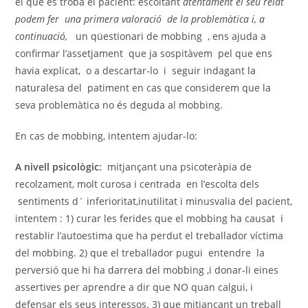
el que es troba el pacient: escoltant
atentament el seu relat
podem fer una primera valoració de la problemàtica i, a
continuació,
un qüestionari de mobbing , ens ajuda a
confirmar l’assetjament que ja sospitàvem pel que ens
havia explicat, o a descartar-lo i seguir indagant la
naturalesa del patiment en cas que considerem que la
seva problemàtica no és deguda al mobbing.
En cas de mobbing, intentem ajudar-lo:
A nivell psicològic:
mitjançant una psicoteràpia de
recolzament, molt curosa i centrada en l’escolta dels
sentiments d´ inferioritat,inutilitat i minusvalia del pacient,
intentem : 1) curar les ferides que el mobbing ha causat i
restablir l’autoestima que ha perdut el treballador víctima
del mobbing. 2) que el treballador pugui entendre la
perversió que hi ha darrera del mobbing ,i donar-li eines
assertives per aprendre a dir que NO quan calgui, i
defensar els seus interessos. 3) que mitjançant un treball