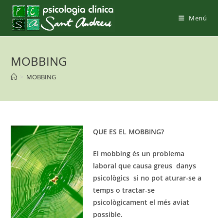
Saltar
al
Menú
contenido
MOBBING
>
MOBBING
QUE ES EL MOBBING?
El mobbing és un problema
laboral que causa greus danys
psicològics si no pot aturar-se a
temps o tractar-se
psicològicament el més aviat
possible.