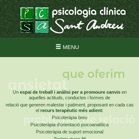
MENU
que oferim
Un
espai de treball i anàlisi per a promoure canvis
en
aquelles actituds, conductes i formes de
relació que generen malestar i patiment, proposant en cada cas
el
recurs terapèutic més adient
:
Psicoteràpia breu
Psicoteràpia d'orientació psicoanalítica
Psicoteràpia de suport emocional
Teràpia mare-fill