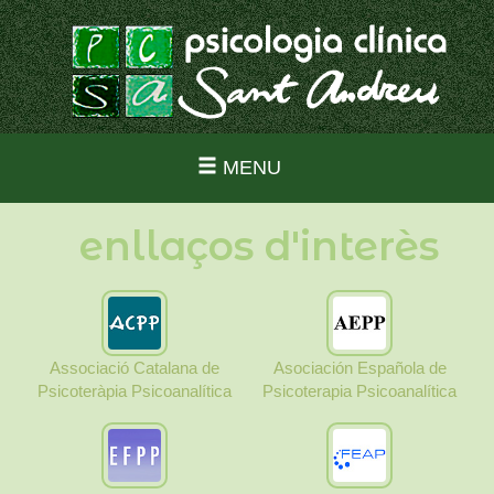
MENU
enllaços d'interès
Associació Catalana de
Asociación Española de
Psicoteràpia Psicoanalítica
Psicoterapia Psicoanalítica